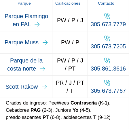
Parque
Calificaciones
Contacto
Parque Flamingo
PW / P / J
en PAL
305.673.7779
Parque Muss
PW / P
305.673.7205
Parque de la
PW / P / J
costa norte
/ PT
305.861.3616
PR / J / PT
Scott Rakow
/ T
305.673.7767
Grados de ingreso: PeeWees
Contraseña
(K-1),
Cebadores
PAG
(2-3), Juniors
Yo
(4-5),
preadolescentes
PT
(6-8), adolescentes
T
(9-12)