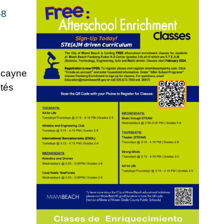
-8
iscayne
ités