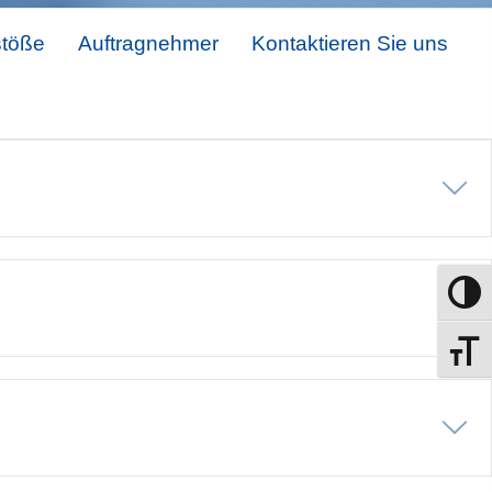
stöße
Auftragnehmer
Kontaktieren Sie uns
E
Umscha
E
Schrift
E