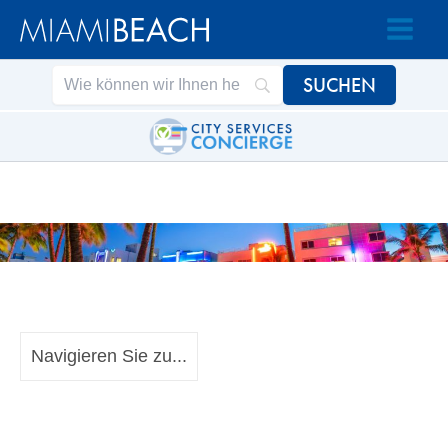
Zum
Zum
Inhalt
Inhalt
springen
springen
Navigieren Sie zu...