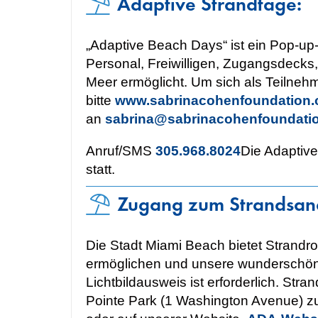
Adaptive Strandtage:
„Adaptive Beach Days“ ist ein Pop-u
Personal, Freiwilligen, Zugangsdeck
Meer ermöglicht. Um sich als Teilneh
bitte
www.sabrinacohenfoundation.
an
sabrina@sabrinacohenfoundatio
Anruf/SMS
305.968.8024
Die Adaptive
statt.
Zugang zum Strandsan
Die Stadt Miami Beach bietet Strandr
ermöglichen und unsere wunderschöne
Lichtbildausweis ist erforderlich. St
Pointe Park (1 Washington Avenue) zur