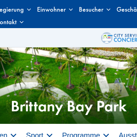
egierung
Einwohner
Besucher
Geschä
ontakt
Brittany Bay Park
gen
Sport
Programme
Ausst