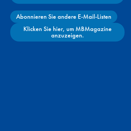
Abonnieren Sie andere E-Mail-Listen
Klicken Sie hier, um MBMagazine
anzuzeigen.
Facebook
X
Instagram
YouTube