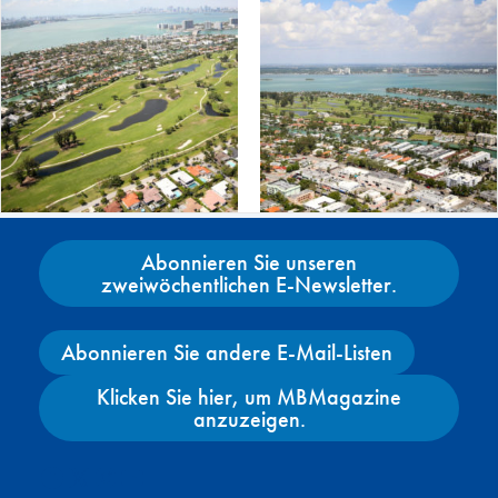
Abonnieren Sie unseren
zweiwöchentlichen E-Newsletter.
Abonnieren Sie andere E-Mail-Listen
Klicken Sie hier, um MBMagazine
anzuzeigen.
Facebook
X
Instagram
YouTube