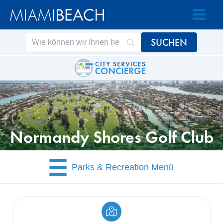
Zum
Zum
Inhalt
Inhalt
springen
springen
Normandy Shores Golf Club
Parks & Recreation Menü