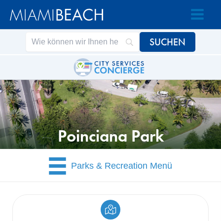
Zum
Zum
Inhalt
Inhalt
springen
springen
Poinciana Park
Parks & Recreation Menü