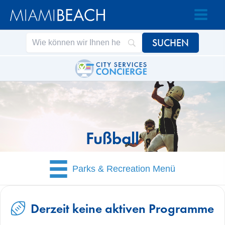
Zum
Zum
Inhalt
Inhalt
springen
springen
Fußball
Parks & Recreation Menü
Derzeit keine aktiven Programme