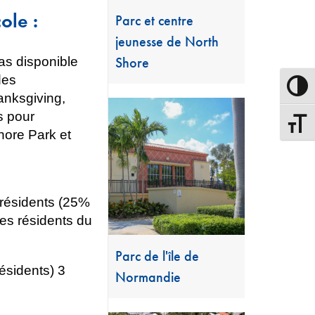
ole :
Parc et centre
jeunesse de North
pas disponible
Shore
des
Passer
anksgiving,
s pour
Changer
hore Park et
-résidents (25%
des résidents du
Parc de l'île de
(résidents) 3
Normandie