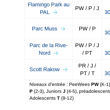
Flamingo Park au
PW / P / J
PAL
30
Parc Muss
PW / P
30
Parc de la Rive-
PW / P / J
Nord
/ PT
30
PR / J /
Scott Rakow
PT / T
30
Niveaux d'entrée : PeeWees
PW
(K-1
P
(2-3), Juniors
J
(4-5), préadolescen
Adolescents
T
(9-12)