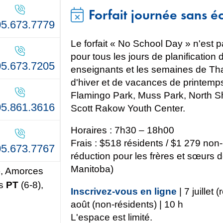
Forfait journée sans éc
5.673.7779
Le forfait « No School Day » n'est 
pour tous les jours de planification 
5.673.7205
enseignants et les semaines de Th
d'hiver et de vacances de printemp
Flamingo Park, Muss Park, North S
5.861.3616
Scott Rakow Youth Center.
Horaires : 7h30 – 18h00
Frais : $518 résidents / $1 279 non
5.673.7767
réduction pour les frères et sœurs 
Manitoba)
), Amorces
ts
PT
(6-8),
Inscrivez-vous en ligne
| 7 juillet 
août (non-résidents) | 10 h
L'espace est limité.