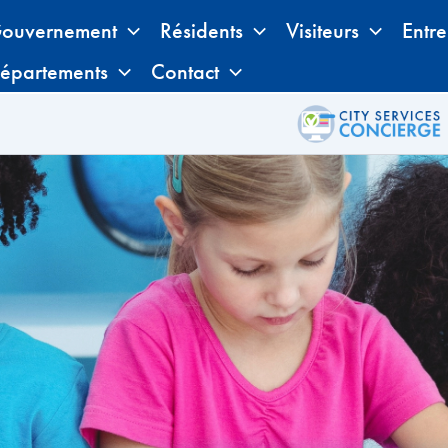
ouvernement
Résidents
Visiteurs
Entre
épartements
Contact