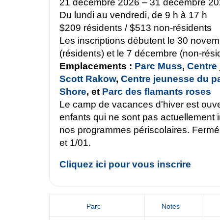
21 décembre 2026 – 31 décembre 20
Du lundi au vendredi, de 9 h à 17 h
$209 résidents / $513 non-résidents
Les inscriptions débutent le 30 nove
(résidents) et le 7 décembre (non-rési
Emplacements :
Parc Muss
,
Centre
Scott Rakow
,
Centre jeunesse du p
Shore
, et
Parc des flamants roses
Le camp de vacances d'hiver est ouve
enfants qui ne sont pas actuellement i
nos programmes périscolaires. Fermé
et 1/01.
Cliquez ici pour vous inscrire
Parc
Notes