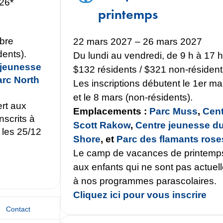
26*
printemps
mbre
22 mars 2027 – 26 mars 2027
dents).
Du lundi au vendredi, de 9 h à 17 
 jeunesse
$132 résidents / $321 non-résiden
arc North
Les inscriptions débutent le 1er ma
et le 8 mars (non-résidents).
rt aux
Emplacements :
Parc Muss
,
Cent
nscrits à
Scott Rakow
,
Centre jeunesse du
 les 25/12
Shore
, et
Parc des flamants rose
Le camp de vacances de printemps
aux enfants qui ne sont pas actuell
à nos programmes parascolaires.
Cliquez ici pour vous inscrire
Contact