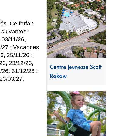
és. Ce forfait
uivantes :
 03/11/26,
3/27 ; Vacances
6, 25/11/26 ;
26, 23/12/26,
Centre jeunesse Scott
/26, 31/12/26 ;
Rakow
23/03/27,