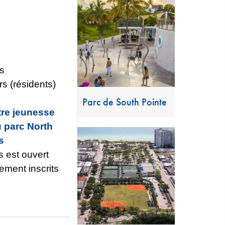
h
ts
rs (résidents)
Parc de South Pointe
re jeunesse
 parc North
s
 est ouvert
ement inscrits