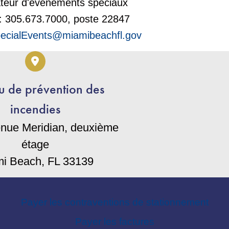
teur d'événements spéciaux
: 305.673.7000, poste 22847
pecialEvents@miamibeachfl.gov
u de prévention des
incendies
enue Meridian, deuxième
étage
i Beach, FL 33139
Payer les contraventions de stationnement
Payer les factures