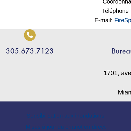
Coordonna
Téléphone 
E-mail:
FireS
305.673.7123
Burea
1701, av
Miam
Sensibilisation aux inondations
Mises à jour du chariot en direct