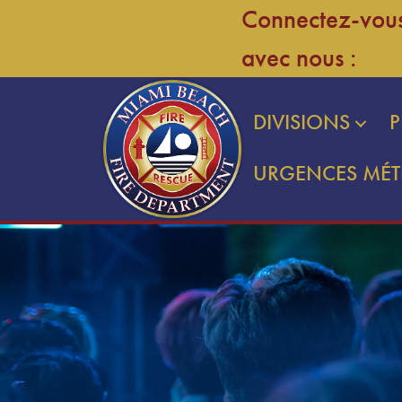
Connectez-vou
Passer
Passer
au
au
avec nous :
contenu
contenu
DIVISIONS
P
URGENCES MÉ