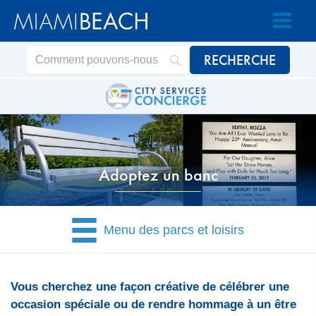
Passer
Passer
au
au
contenu
contenu
Adoptez un banc
Menu des parcs et loisirs
Vous cherchez une façon créative de célébrer une
occasion spéciale ou de rendre hommage à un être