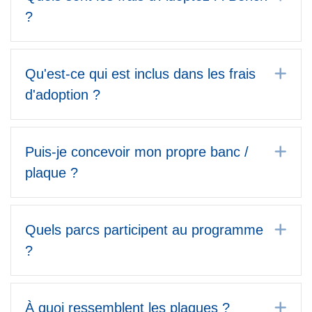
?
Dé
Qu'est-ce qui est inclus dans les frais
d'adoption ?
Dé
Puis-je concevoir mon propre banc /
plaque ?
Dé
Quels parcs participent au programme
?
Dé
À quoi ressemblent les plaques ?