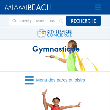
Passer
Passer
au
au
contenu
contenu
Gymnastique
Menu des parcs et loisirs