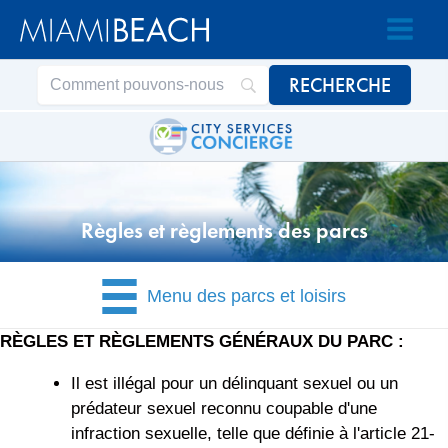
Passer
Passer
au
au
contenu
contenu
Règles et règlements des parcs
Menu des parcs et loisirs
RÈGLES ET RÈGLEMENTS GÉNÉRAUX DU PARC :
Il est illégal pour un délinquant sexuel ou un
prédateur sexuel reconnu coupable d'une
infraction sexuelle, telle que définie à l'article 21-