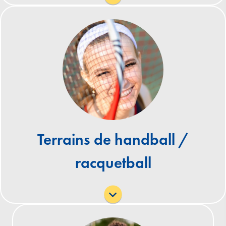
Lundi – Dimanche : 8h00 – 22h00
(terrains limités disponibles en raison de travaux)
Les terrains de handball et de racquetball du
Flamingo Park sont parmi les plus anciens et les
mieux entretenus du pays. Les six courts à quatre
murs et les six courts à un mur sont extérieurs et
accessibles de jour comme de nuit. Les horaires
sont susceptibles d'être modifiés les jours fériés.
Terrains de handball /
Informations sur la location
racquetball