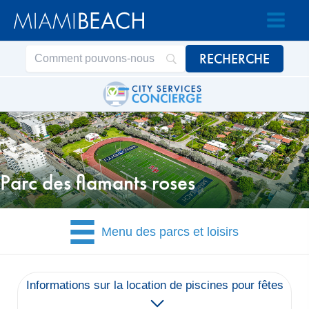
Passer
Passer
au
au
contenu
contenu
Parc des flamants roses
Menu des parcs et loisirs
Informations sur la location de piscines pour fêtes