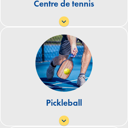
Centre de tennis
Orange Bowl et est actuellement géré par la ville de
Miami Beach. Pour plus d'informations, veuillez
appeler le 305-673-7761 ou cliquer sur le bouton ci-
dessous.
Terrains de pickleball de Flamingo Park
Apprendre encore plus
1200 Meridian Avenue, Miami Beach, Floride, États-
Unis
Heures d'ouverture :
8h00 - 22h00
Équipements:
Pickleball
4 terrains de pickleball. Gratuit. Premier arrivé,
premier servi. Aucune réservation requise.