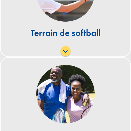
Informations sur la location de terrains de sport
Informations sur le baseball et le softball
Terrain de softball
Informations sur la location
En 2013, la rénovation du centre de tennis Flamingo
Park a été achevée. Les travaux comprenaient la
démolition et le remplacement du centre de tennis
existant et de 17 courts, ainsi que l'installation d'un
nouvel éclairage, d'aménagements paysagers, d'un
système d'irrigation et d'un système de drainage.
Les courts ont été élus « Meilleurs de Miami 2009 »
et disposent d'une boutique professionnelle. Le
centre de tennis accueillait autrefois le tournoi Jr.