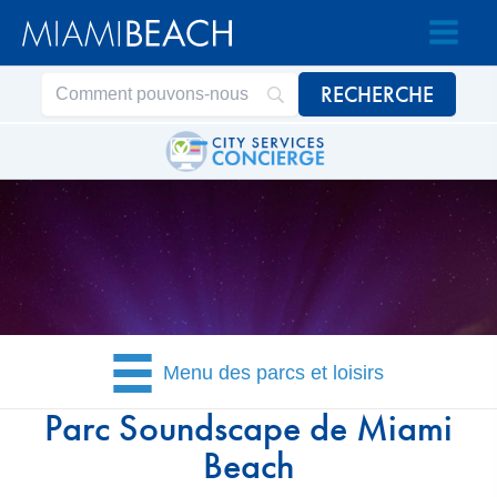
Passer
Passer
au
au
contenu
contenu
Menu des parcs et loisirs
Parc Soundscape de Miami
Beach