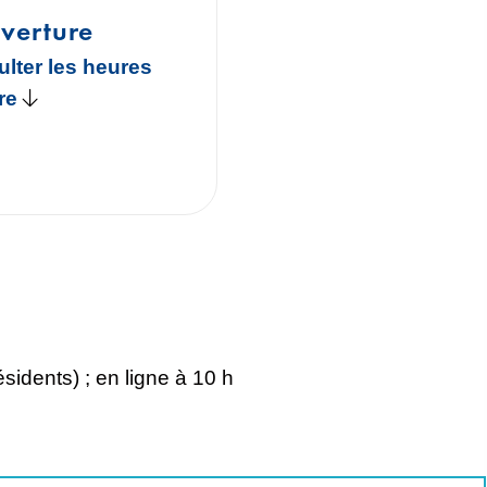
verture
ulter les heures
re
ésidents) ; en ligne à 10 h