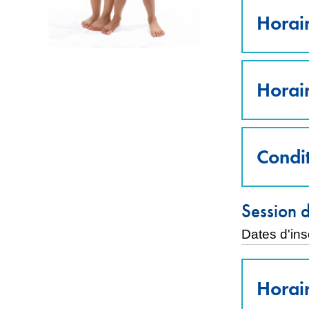
Horair
Horai
Condit
Session d
Dates d'ins
Horair