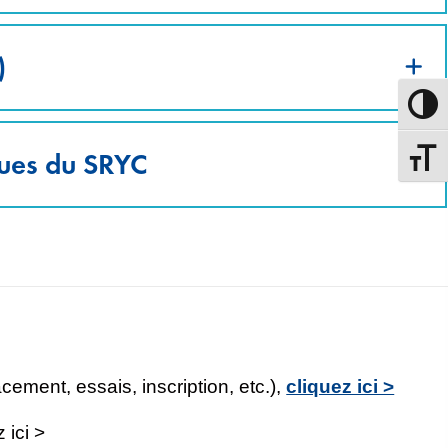
)
Passer
ques du SRYC
Changer
ement, essais, inscription, etc.),
cliquez ici >
 ici >