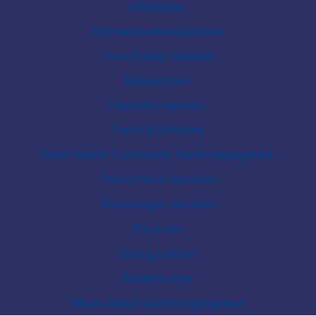
Mitarbeiter
Hochwasserbewusstsein
Live-Trolley-Updates
Masterpläne
Parkinformationen
Parks & Erholung
North Beach Community Sanierungsagentur
Parkscheine bezahlen
Rechnungen bezahlen
Recyceln
Betrug melden
Sonderrichter
Miami Beach Sanierungsagentur