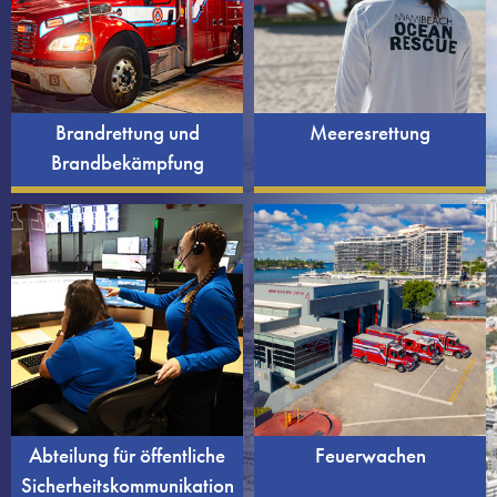
Brandrettung und
Meeresrettung
Brandbekämpfung
Abteilung für öffentliche
Feuerwachen
Sicherheitskommunikation